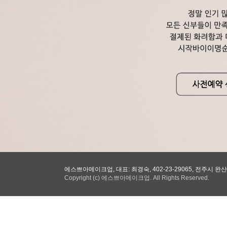
에스쁘아메이크업, 대표: 최경숙, 402-23-29065, 전주시 완산구
Copyright (c) 에스쁘아메이크업. All Rights Reserved.