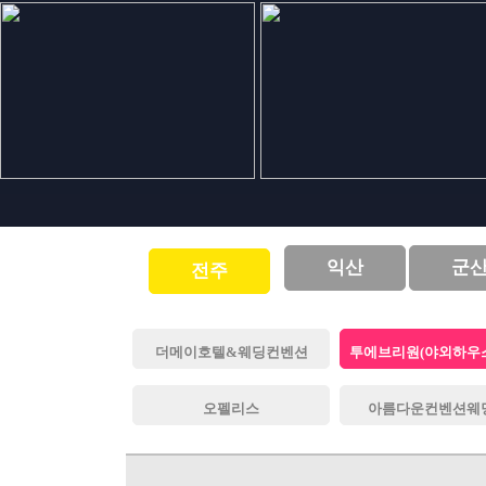
익산
군
전주
더메이호텔&웨딩컨벤션
투에브리원(야외하우
오펠리스
아름다운컨벤션웨